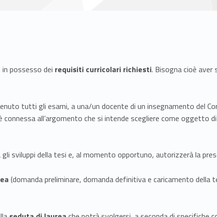
e in possesso dei
requisiti curricolari richiesti
. Bisogna cioè aver 
enuto tutti gli esami, a una/un docente di un insegnamento del Corso 
 connessa all’argomento che si intende scegliere come oggetto di
rà gli sviluppi della tesi e, al momento opportuno, autorizzerà la pr
rea
(domanda preliminare, domanda definitiva e caricamento della te
lla
seduta di laurea
che potrà svolgersi, a seconda di specifiche c