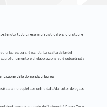
sostenuto tutti gli esami previsti dal piano di studi e
di laurea cui si è iscritti. La scelta della/del
 approfondimento e di elaborazione ed è subordinata
esentazione della domanda di laurea.
si) saranno espletate online dalla/dal tutor delegato
ondizioni, presso una sede dell’Università Roma Tre o