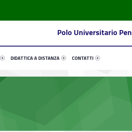
Polo Universitario Pen
-10147-12
ink-menu-primary-94525-26
Link identifier #link-menu-primary-63132-29
Link identifier #link-menu-pri
DIDATTICA A DISTANZA
CONTATTI