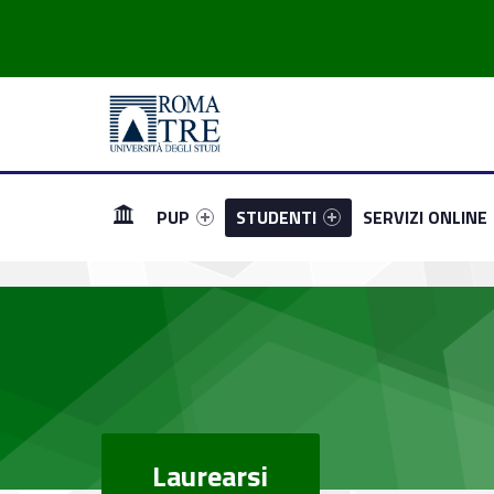
Header info sidebar
Laurearsi - Polo Universitario Penitenziario (PUP)
Polo Universitario Penitenziario (PUP)
Primary Menu
Link identifier #link-menu-primary-29824-1
Link identifier #link-menu-primary
Link identifier #l
PUP
STUDENTI
SERVIZI ONLINE
Laurearsi