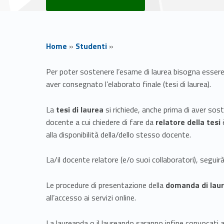
Home
»
Studenti
»
L
Per poter sostenere l’esame di laurea bisogna esser
aver consegnato l’elaborato finale (tesi di laurea).
a
La
tesi di laurea
si richiede, anche prima di aver sost
u
docente a cui chiedere di fare da
relatore della tesi
è
alla disponibilità della/dello stesso docente.
r
La/il docente relatore (e/o suoi collaboratori), segui
e
Le procedure di presentazione della
domanda di lau
a
all’accesso ai servizi online.
La laureanda o il laureando saranno infine convocati a