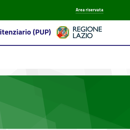
Area riservata
itenziario (PUP)
mary-17725-33